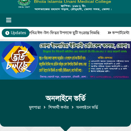
বিত্র রমজান ও পবিত্র ঈদ-উল-ফিতর উপলক্ষে ছুটি সংক্রান্ত বিজ্ঞপ্তি:
Updates
কম্পার্টমেন্টাল 
অনলাইনে ভর্তি
মুলপাতা
শিক্ষার্থী কর্নার
অনলাইনে ভর্তি