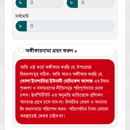
৳
৳
সর্বমোট
৳
অঙ্গীকারনামা গ্রহণ করুন
আমি
এই মর্মে অঙ্গীকার করছি যে, উপরোক্ত
বিবরণসমূহ সঠিক। আমি আরও অঙ্গীকার করছি যে,
ভোলা ইসলামিয়া ইউনানী মেডিকেল কলেজ
এর নিয়ম
শৃঙ্খলা ও সদাচরণের নীতিসমূহ পরিপূর্ণভাবে মেনে
চলব। ইনস্টিটিউট এর অনুমতি ব্যতিরেকে প্রশিক্ষণ
অসমাপ্ত রেখে চলে যাব না। নির্ধারিত বেতন ও অন্যান্য
ফি যথাসময়ে পরিশোধ করব। পরিশোধিত টাকা কোনো
অবস্থাতেই ফেরত চাইব না ৷