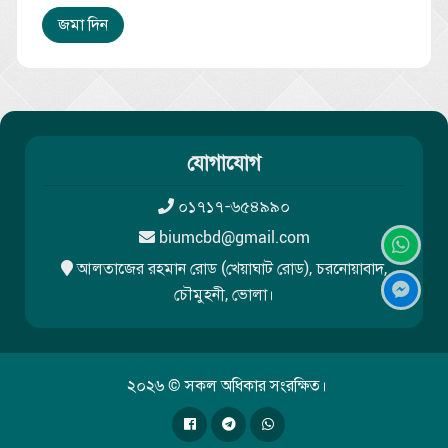
জমা দিন
যোগাযোগ
০১৭১৭-৬৫৪৯৯০
biumcbd@gmail.com
আলতাজের রহমান রোড (খেয়াঘাট রোড), চরনোয়াবাদ,
চৌমুহনী, ভোলা।
২০২৬ © সকল অধিকার সংরক্ষিত।