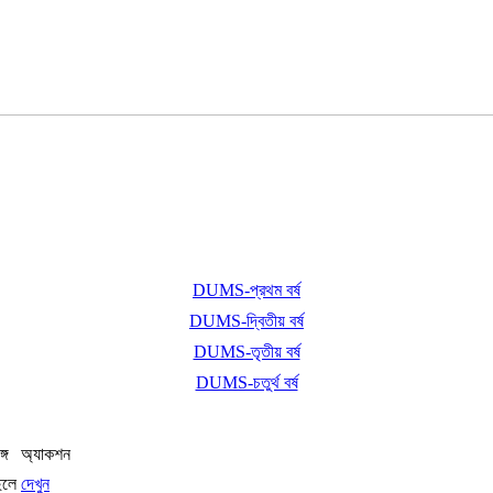
DUMS-প্রথম বর্ষ
DUMS-দ্বিতীয় বর্ষ
DUMS-তৃতীয় বর্ষ
DUMS-চতুর্থ বর্ষ
ঙ্গ
অ্যাকশন
েলে
দেখুন