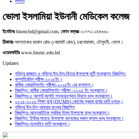
লগইন
ভোলা ইসলামিয়া ইউনানী মেডিকেল কলেজ
ইমেইলঃ
biumcbd@gmail.com,
ফোন নম্বরঃ
০১৭৭২-২৪৪৬৬১
ঠিকানাঃ
আলতাজের রহমান রোড (খেয়াঘাট রোড), চরনোয়াবাদ, চৌমুহনী, ভোলা।
ওয়েবসাইটঃ
www.biumc.edu.bd
Updates
পবিত্র রমজান ও পবিত্র ঈদ-উল-ফিতর উপলক্ষে ছুটি সংক্রান্ত বিজ্ঞপ্তি:
কম্পার্টমেন্টাল পরীক্ষ-২০২৫ইং।
বার্ষিক কোয়ালিফাইং পরীক্ষা-২০২৫ইং এর ফলাফল।
বিজ্ঞপ্তি- বার্ষিক কোয়ালিফাইং পরীক্ষা -২০২৫ ইং সংক্রান্ত।
বিজ্ঞপ্তিঃ ৫ আগস্ট জুলাই গনঅভ্যুণ্থান দিবসে বন্ধ সংক্রান্ত।
২০২৫-২০২৬ শিক্ষা বর্ষে (DUMS) কোর্সের প্রথম বর্ষের ভর্তি চলছে।
পবিত্র ঈদ-উল আযহার বন্ধের বিজ্ঞপ্তি
বিজ্ঞপ্তিঃ আন্তর্জাতিক শ্রমিক দিবস উপলক্ষে বন্ধ সংক্রান্ত।
বিজ্ঞপ্তি: ইস্টার সানডে উপলক্ষে কলেজের সকল ক্লাস বন্ধ সংক্রান্ত।
বিজ্ঞপ্তিঃ অনলাইন ভর্তি সংক্রান্ত।