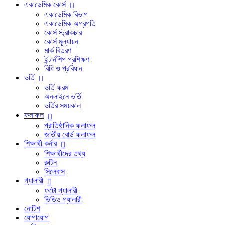
একাডেমিক কোর্স
একাডেমিক বিভাগ
একাডেমিক অগ্রগতি
কোর্স স্ট্রাকচার
কোর্স মূল্যায়ন
মার্ক বিতরণ
ইন্টার্নশিপ প্রশিক্ষণ
বিধি ও প্রবিধান
ভর্তি
ভর্তি ফরম
অনলাইনে ভর্তি
ভর্তির সময়কাল
ফলাফল
প্রাতিষ্ঠানিক ফলাফল
জাতীয় বোর্ড ফলাফল
শিক্ষার্থী কর্নার
শিক্ষার্থীদের তথ্য
রুটিন
সিলেবাস
গ্যালারী
ফটো গ্যালারী
ভিডিও গ্যালারী
নোটিশ
যোগাযোগ