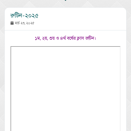
রুটিন-২০২৫
মার্চ ২৩, ২০২৫
১ম, ২য়, ৩য় ও ৪র্থ বর্ষের ক্লাস রুটিন।