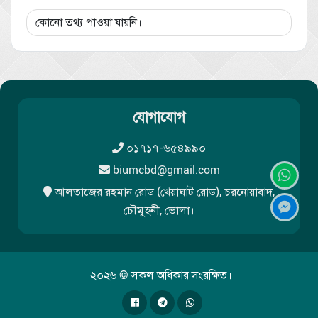
কোনো তথ্য পাওয়া যায়নি।
যোগাযোগ
০১৭১৭-৬৫৪৯৯০
biumcbd@gmail.com
আলতাজের রহমান রোড (খেয়াঘাট রোড), চরনোয়াবাদ,
চৌমুহনী, ভোলা।
২০২৬ © সকল অধিকার সংরক্ষিত।