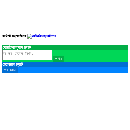
কারিগরি সহযোগিতায়
হোয়াটসাঅ্যাপ চ্যাট
পাঠান
মেসেঞ্জার চ্যাট
শুরু করুন