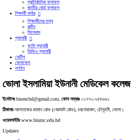
প্রাতিষ্ঠানিক ফলাফল
জাতীয় বোর্ড ফলাফল
শিক্ষার্থী কর্নার
শিক্ষার্থীদের তথ্য
রুটিন
সিলেবাস
গ্যালারী
ফটো গ্যালারী
ভিডিও গ্যালারী
নোটিশ
যোগাযোগ
লগইন
ভোলা ইসলামিয়া ইউনানী মেডিকেল কলেজ
ইমেইলঃ
biumcbd@gmail.com,
ফোন নম্বরঃ
০১৭৭২-২৪৪৬৬১
ঠিকানাঃ
আলতাজের রহমান রোড (খেয়াঘাট রোড), চরনোয়াবাদ, চৌমুহনী, ভোলা।
ওয়েবসাইটঃ
www.biumc.edu.bd
Updates