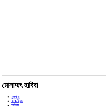
মোসাম্মৎ হাবিবা
মুলপাতা
কর্মচারীবৃন্দ
অফিস