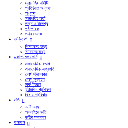
ম্যানেজিং কমিটি
প্রতিষ্ঠাতা অধ্যক্ষ
অধ্যক্ষ
সভাপতির বার্তা
লক্ষ্য ও উদ্দেশ্য
পৃষ্ঠপোষক
তথ্য ডেস্ক
ব্যক্তিবর্গ
শিক্ষকদের তথ্য
স্টাফদের তথ্য
একাডেমিক কোর্স
একাডেমিক বিভাগ
একাডেমিক অগ্রগতি
কোর্স স্ট্রাকচার
কোর্স মূল্যায়ন
মার্ক বিতরণ
ইন্টার্নশিপ প্রশিক্ষণ
বিধি ও প্রবিধান
ভর্তি
ভর্তি ফরম
অনলাইনে ভর্তি
ভর্তির সময়কাল
ফলাফল