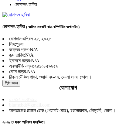
মোসাম্মৎ হাবিবা
মোসাম্মৎ হাবিবা
( অফিস সহকারী কাম-কম্পিউটার অপারেটর )
যোগদান:
এপ্রিল ২৫, ২০২৫
লিঙ্গ:
পুরুষ
রক্তের গ্রুপ:
N/A
জন্ম তারিখ:
N/A
ইনডেক্স নম্বর:
N/A
এনআইডি নম্বর:
২৪১০৮৫৯৯৫৯
ফোন নম্বর:
N/A
ঠিকানা:
উকিল পাড়া, ওয়ার্ড নং-০৭, ভোলা সদর, ভোলা।
প্রিন্ট করুন
যোগাযোগ
০১৭১৭-৬৫৪৯৯০
biumcbd@gmail.com
আলতাজের রহমান রোড (খেয়াঘাট রোড), চরনোয়াবাদ, চৌমুহনী, ভোলা।
২০২৬ © সকল অধিকার সংরক্ষিত।