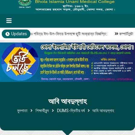
পবিত্র রমজান ও পবিত্র ঈদ-উল-ফিতর উপলক্ষে ছুটি সংক্রান্ত বিজ্ঞপ্তি:
Updates
কম্পার্টমেন্ট
আবি আবদুল্লাহ
মুলপাতা
শিক্ষার্থীবৃন্দ
DUMS-দ্বিতীয় বর্ষ
আবি আবদুল্লাহ