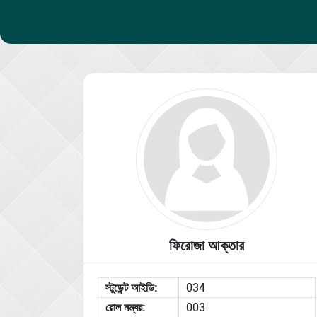
ফিরোজা আক্তার
স্টুডেন্ট আইডি:
034
রোল নম্বর:
003