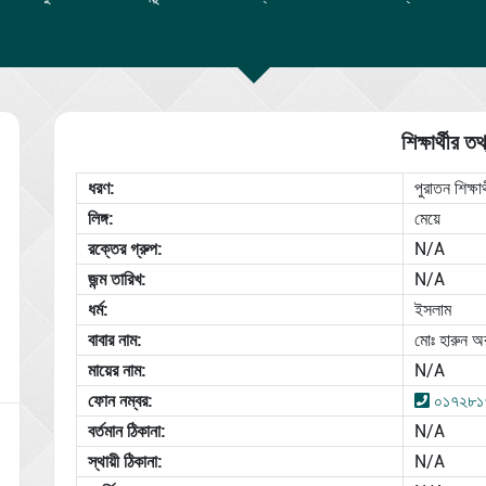
শিক্ষার্থীর তথ
ধরণ:
পুরাতন শিক্ষার্
লিঙ্গ:
মেয়ে
রক্তের গ্রুপ:
N/A
জন্ম তারিখ:
N/A
ধর্ম:
ইসলাম
বাবার নাম:
মোঃ হারুন অ
মায়ের নাম:
N/A
ফোন নম্বর:
০১৭২৮১
বর্তমান ঠিকানা:
N/A
স্থায়ী ঠিকানা:
N/A