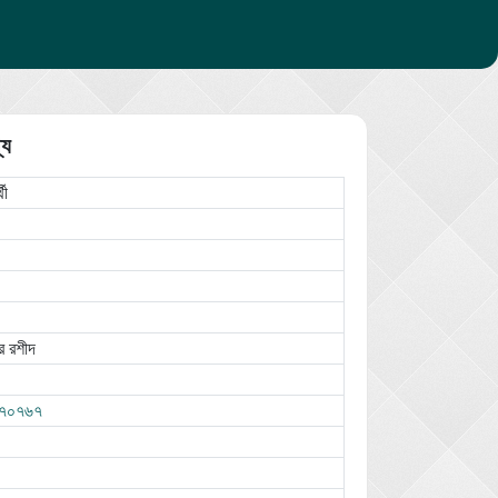
্য
থী
র রশীদ
৭০৭৬৭