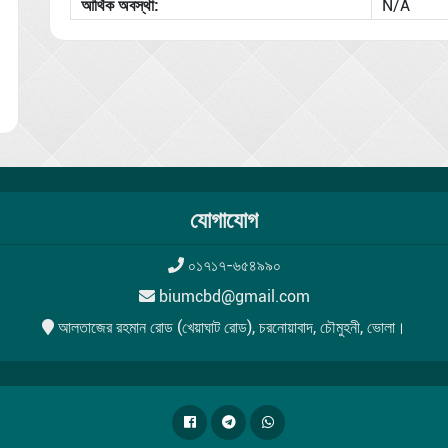
আর্থিক অবস্থা:
N/A
যোগাযোগ
০১৭১৭-৬৫৪৯৯০
biumcbd@gmail.com
আলতাজের রহমান রোড (খেয়াঘাট রোড), চরনোয়াবাদ, চৌমুহনী, ভোলা।