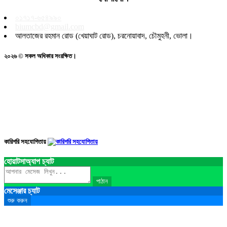
০১৭১৭-৬৫৪৯৯০
biumcbd@gmail.com
আলতাজের রহমান রোড (খেয়াঘাট রোড), চরনোয়াবাদ, চৌমুহনী, ভোলা।
২০২৬ © সকল অধিকার সংরক্ষিত।
কারিগরি সহযোগিতায়
হোয়াটসাঅ্যাপ চ্যাট
পাঠান
মেসেঞ্জার চ্যাট
শুরু করুন