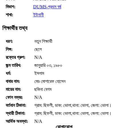
বিভাগ:
DUMS-প্রথম বর্ষ
শাখা:
ইউনানী
শিক্ষার্থীর তথ্য
ধরণ:
নতুন শিক্ষার্থী
লিঙ্গ:
ছেলে
রক্তের গ্রুপ:
N/A
জন্ম তারিখ:
জানুয়ারি ০৩, ১৯৮০
ধর্ম:
ইসলাম
বাবার নাম:
মোঃ মোশারেফ হোসেন
মায়ের নাম:
ছকিনা বেগম
ফোন নম্বর:
N/A
বর্তমান ঠিকানা:
গ্রাম: ছিফলী, ডাক: ভোলা,থানা: ভোলা, জেলা: ভোলা।
স্থায়ী ঠিকানা:
গ্রাম: ছিফলী, ডাক: ভোলা,থানা: ভোলা, জেলা: ভোলা।
আর্থিক অবস্থা:
N/A
যোগাযোগ