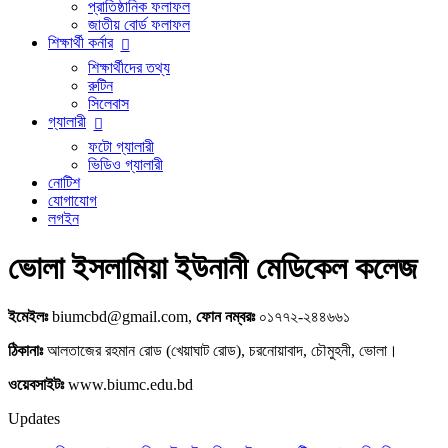
প্রাতিষ্ঠানিক ফলাফল
জাতীয় বোর্ড ফলাফল
শিক্ষার্থী কর্নার
শিক্ষার্থীদের তথ্য
রুটিন
সিলেবাস
গ্যালারী
ফটো গ্যালারী
ভিডিও গ্যালারী
নোটিশ
যোগাযোগ
লগইন
ভোলা ইসলামিয়া ইউনানী মেডিকেল কলেজ
ইমেইলঃ
biumcbd@gmail.com,
ফোন নম্বরঃ
০১৭৭২-২৪৪৬৬১
ঠিকানাঃ
আলতাজের রহমান রোড (খেয়াঘাট রোড), চরনোয়াবাদ, চৌমুহনী, ভোলা।
ওয়েবসাইটঃ
www.biumc.edu.bd
Updates