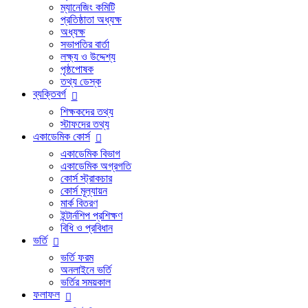
ম্যানেজিং কমিটি
প্রতিষ্ঠাতা অধ্যক্ষ
অধ্যক্ষ
সভাপতির বার্তা
লক্ষ্য ও উদ্দেশ্য
পৃষ্ঠপোষক
তথ্য ডেস্ক
ব্যক্তিবর্গ
শিক্ষকদের তথ্য
স্টাফদের তথ্য
একাডেমিক কোর্স
একাডেমিক বিভাগ
একাডেমিক অগ্রগতি
কোর্স স্ট্রাকচার
কোর্স মূল্যায়ন
মার্ক বিতরণ
ইন্টার্নশিপ প্রশিক্ষণ
বিধি ও প্রবিধান
ভর্তি
ভর্তি ফরম
অনলাইনে ভর্তি
ভর্তির সময়কাল
ফলাফল