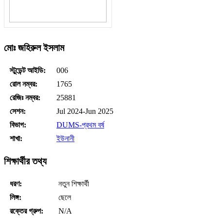
মোঃ জহিরুল ইসলাম
স্টুডেন্ট আইডি:
006
রোল নম্বর:
1765
রেজিঃ নম্বর:
25881
সেশন:
Jul 2024-Jun 2025
বিভাগ:
DUMS-প্রথম বর্ষ
শাখা:
ইউনানী
শিক্ষার্থীর তথ্য
ধরণ:
নতুন শিক্ষার্থী
লিঙ্গ:
ছেলে
রক্তের গ্রুপ:
N/A