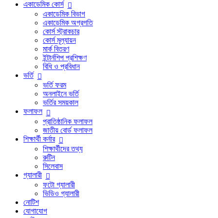
একাডেমিক কোর্স
একাডেমিক বিভাগ
একাডেমিক অগ্রগতি
কোর্স স্ট্রাকচার
কোর্স মূল্যায়ন
মার্ক বিতরণ
ইন্টার্নশিপ প্রশিক্ষণ
বিধি ও প্রবিধান
ভর্তি
ভর্তি ফরম
অনলাইনে ভর্তি
ভর্তির সময়কাল
ফলাফল
প্রাতিষ্ঠানিক ফলাফল
জাতীয় বোর্ড ফলাফল
শিক্ষার্থী কর্নার
শিক্ষার্থীদের তথ্য
রুটিন
সিলেবাস
গ্যালারী
ফটো গ্যালারী
ভিডিও গ্যালারী
নোটিশ
যোগাযোগ