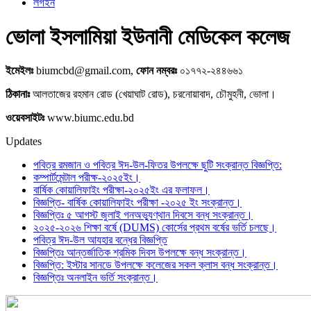
লগইন
ভোলা ইসলামিয়া ইউনানী মেডিকেল কলেজ
ইমেইলঃ
biumcbd@gmail.com,
ফোন নম্বরঃ
০১৭৭২-২৪৪৬৬১
ঠিকানাঃ
আলতাজের রহমান রোড (খেয়াঘাট রোড), চরনোয়াবাদ, চৌমুহনী, ভোলা।
ওয়েবসাইটঃ
www.biumc.edu.bd
Updates
পবিত্র রমজান ও পবিত্র ঈদ-উল-ফিতর উপলক্ষে ছুটি সংক্রান্ত বিজ্ঞপ্তি:
কম্পার্টমেন্টাল পরীক্ষ-২০২৫ইং।
বার্ষিক কোয়ালিফাইং পরীক্ষা-২০২৫ইং এর ফলাফল।
বিজ্ঞপ্তি- বার্ষিক কোয়ালিফাইং পরীক্ষা -২০২৫ ইং সংক্রান্ত।
বিজ্ঞপ্তিঃ ৫ আগস্ট জুলাই গনঅভ্যুণ্থান দিবসে বন্ধ সংক্রান্ত।
২০২৫-২০২৬ শিক্ষা বর্ষে (DUMS) কোর্সের প্রথম বর্ষের ভর্তি চলছে।
পবিত্র ঈদ-উল আযহার বন্ধের বিজ্ঞপ্তি
বিজ্ঞপ্তিঃ আন্তর্জাতিক শ্রমিক দিবস উপলক্ষে বন্ধ সংক্রান্ত।
বিজ্ঞপ্তি: ইস্টার সানডে উপলক্ষে কলেজের সকল ক্লাস বন্ধ সংক্রান্ত।
বিজ্ঞপ্তিঃ অনলাইন ভর্তি সংক্রান্ত।