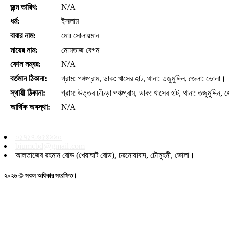
জন্ম তারিখ:
N/A
ধর্ম:
ইসলাম
বাবার নাম:
মোঃ সোলায়মান
মায়ের নাম:
মোমতাজ বেগম
ফোন নম্বর:
N/A
বর্তমান ঠিকানা:
গ্রাম: পঞ্চগ্রাম, ডাক: খাসের হাট, থানা: তজুমুদ্দিন, জেলা: ভোলা।
স্থায়ী ঠিকানা:
গ্রাম: উত্তর চাঁচড়া পঞ্চগ্রাম, ডাক: খাসের হাট, থানা: তজুমুদ্দিন
আর্থিক অবস্থা:
N/A
০১৭১৭-৬৫৪৯৯০
biumcbd@gmail.com
আলতাজের রহমান রোড (খেয়াঘাট রোড), চরনোয়াবাদ, চৌমুহনী, ভোলা।
২০২৬ © সকল অধিকার সংরক্ষিত।