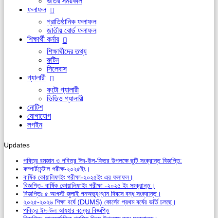
ভর্তির সময়কাল
ফলাফল
প্রাতিষ্ঠানিক ফলাফল
জাতীয় বোর্ড ফলাফল
শিক্ষার্থী কর্নার
শিক্ষার্থীদের তথ্য
রুটিন
সিলেবাস
গ্যালারী
ফটো গ্যালারী
ভিডিও গ্যালারী
নোটিশ
যোগাযোগ
লগইন
Updates
পবিত্র রমজান ও পবিত্র ঈদ-উল-ফিতর উপলক্ষে ছুটি সংক্রান্ত বিজ্ঞপ্তি:
কম্পার্টমেন্টাল পরীক্ষ-২০২৫ইং।
বার্ষিক কোয়ালিফাইং পরীক্ষা-২০২৫ইং এর ফলাফল।
বিজ্ঞপ্তি- বার্ষিক কোয়ালিফাইং পরীক্ষা -২০২৫ ইং সংক্রান্ত।
বিজ্ঞপ্তিঃ ৫ আগস্ট জুলাই গনঅভ্যুণ্থান দিবসে বন্ধ সংক্রান্ত।
২০২৫-২০২৬ শিক্ষা বর্ষে (DUMS) কোর্সের প্রথম বর্ষের ভর্তি চলছে।
পবিত্র ঈদ-উল আযহার বন্ধের বিজ্ঞপ্তি