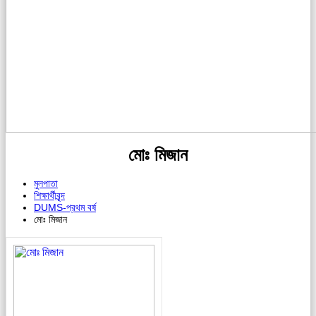
মোঃ মিজান
মুলপাতা
শিক্ষার্থীবৃন্দ
DUMS-প্রথম বর্ষ
মোঃ মিজান