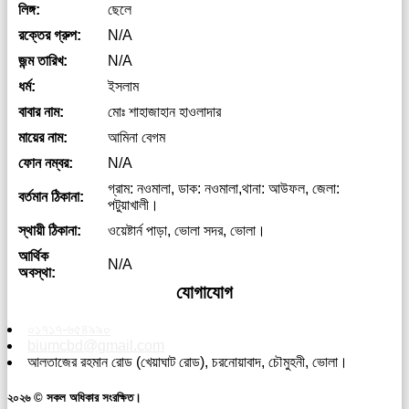
লিঙ্গ:
ছেলে
রক্তের গ্রুপ:
N/A
জন্ম তারিখ:
N/A
ধর্ম:
ইসলাম
বাবার নাম:
মোঃ শাহাজাহান হাওলাদার
মায়ের নাম:
আমিনা বেগম
ফোন নম্বর:
N/A
গ্রাম: নওমালা, ডাক: নওমালা,থানা: আউফল, জেলা:
বর্তমান ঠিকানা:
পটুয়াখালী।
স্থায়ী ঠিকানা:
ওয়েষ্টার্ন পাড়া, ভোলা সদর, ভোলা।
আর্থিক
N/A
অবস্থা:
যোগাযোগ
০১৭১৭-৬৫৪৯৯০
biumcbd@gmail.com
আলতাজের রহমান রোড (খেয়াঘাট রোড), চরনোয়াবাদ, চৌমুহনী, ভোলা।
২০২৬ © সকল অধিকার সংরক্ষিত।