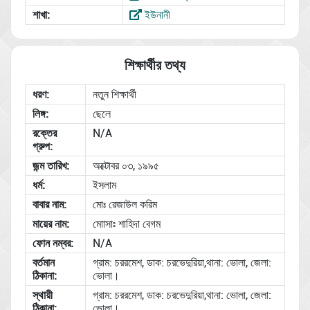
শাখা:
ইউনানী
শিক্ষার্থীর তথ্য
ধরণ:
নতুন শিক্ষার্থী
লিঙ্গ:
ছেলে
রক্তের
N/A
গ্রুপ:
জন্ম তারিখ:
অক্টোবর ০৩, ১৯৯৫
ধর্ম:
ইসলাম
বাবার নাম:
মোঃ রেজাউল করিম
মায়ের নাম:
মাোসাঃ শাহিদা বেগম
ফোন নম্বর:
N/A
বর্তমান
গ্রাম: চররমেশ, ডাক: চরভেদুরিয়া,থানা: ভোলা, জেলা:
ঠিকানা:
ভোলা।
স্থায়ী
গ্রাম: চররমেশ, ডাক: চরভেদুরিয়া,থানা: ভোলা, জেলা:
ঠিকানা:
ভোলা।