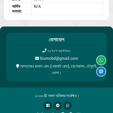
আর্থিক
N/A
অবস্থা:
যোগাযোগ
০১৭১৭-৬৫৪৯৯০
biumcbd@gmail.com
আলতাজের রহমান রোড (খেয়াঘাট রোড), চরনোয়াবাদ, চৌমুহনী,
ভোলা।
২০২৬ © সকল অধিকার সংরক্ষিত।