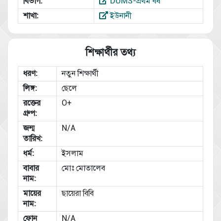
বিভাগ:
DUMS-প্রথম বর্ষ
শাখা:
ইউনানী
শিক্ষার্থীর তথ্য
ধরণ:
নতুন শিক্ষার্থী
লিঙ্গ:
ছেলে
রক্তের
O+
গ্রুপ:
জন্ম
N/A
তারিখ:
ধর্ম:
ইসলাম
বাবার
মোঃ মোতালেব
নাম:
মায়ের
ছায়েরা বিবি
নাম:
ফোন
N/A