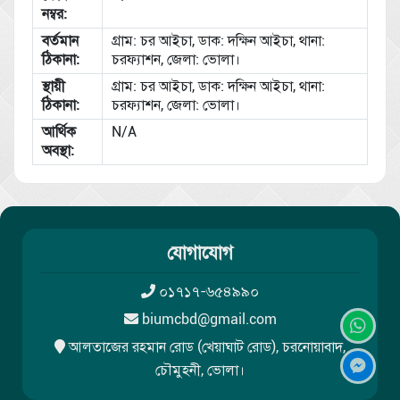
নম্বর:
বর্তমান
গ্রাম: চর আইচা, ডাক: দক্ষিন আইচা, থানা:
ঠিকানা:
চরফ্যাশন, জেলা: ভোলা।
স্থায়ী
গ্রাম: চর আইচা, ডাক: দক্ষিন আইচা, থানা:
ঠিকানা:
চরফ্যাশন, জেলা: ভোলা।
আর্থিক
N/A
অবস্থা:
যোগাযোগ
০১৭১৭-৬৫৪৯৯০
biumcbd@gmail.com
আলতাজের রহমান রোড (খেয়াঘাট রোড), চরনোয়াবাদ,
চৌমুহনী, ভোলা।