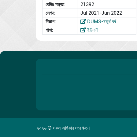
রেজিঃ নম্বর:
21392
সেশন:
Jul 2021-Jun 2022
বিভাগ:
DUMS-চতুর্থ বর্ষ
শাখা:
ইউনানী
২০২৬ © সকল অধিকার সংরক্ষিত।