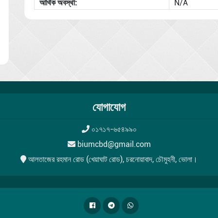
আর্থিক অবস্থা:
N/A
যোগাযোগ
০১৭১৭-৬৫৪৯৯০
biumcbd@gmail.com
আলতাজের রহমান রোড (খেয়াঘাট রোড), চরনোয়াবাদ, চৌমুহনী, ভোলা।