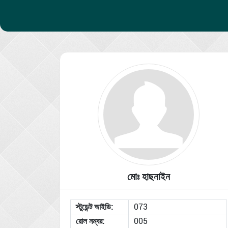
মোঃ হাছনাইন
স্টুডেন্ট আইডি:
073
রোল নম্বর:
005