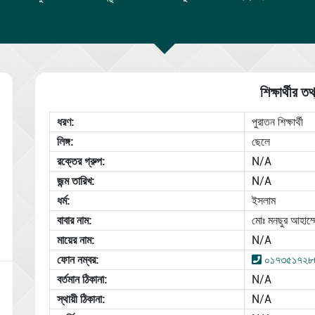
শিক্ষার্থীর তথ
ধরণ:
পুরাতন শিক্ষার্থী
লিঙ্গ:
ছেলে
রক্তের গ্রুপ:
N/A
জন্ম তারিখ:
N/A
ধর্ম:
ইসলাম
বাবার নাম:
মোঃ মনছুর আহাম্ম
মায়ের নাম:
N/A
ফোন নম্বর:
০১৭৩৫১৭২৮
বর্তমান ঠিকানা:
N/A
স্থায়ী ঠিকানা:
N/A