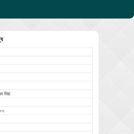
্য
েদ মিয়া
৮২