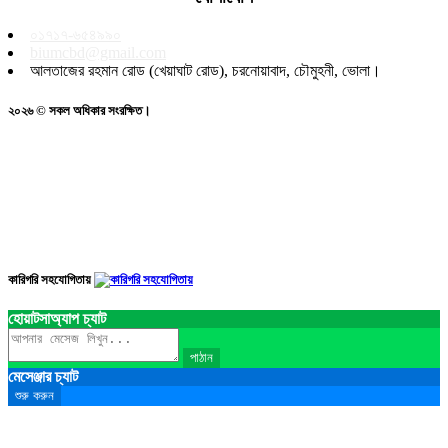
০১৭১৭-৬৫৪৯৯০
biumcbd@gmail.com
আলতাজের রহমান রোড (খেয়াঘাট রোড), চরনোয়াবাদ, চৌমুহনী, ভোলা।
২০২৬ © সকল অধিকার সংরক্ষিত।
কারিগরি সহযোগিতায়
হোয়াটসাঅ্যাপ চ্যাট
পাঠান
মেসেঞ্জার চ্যাট
শুরু করুন