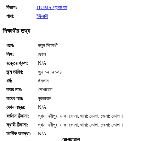
বিভাগ:
DUMS-প্রথম বর্ষ
শাখা:
ইউনানী
শিক্ষার্থীর তথ্য
ধরণ:
নতুন শিক্ষার্থী
লিঙ্গ:
ছেলে
রক্তের গ্রুপ:
N/A
জন্ম তারিখ:
জুন ০২, ২০০৪
ধর্ম:
ইসলাম
বাবার নাম:
মোশারেফ
মায়ের নাম:
নুরজাহান
ফোন নম্বর:
N/A
বর্তমান ঠিকানা:
গ্রাম: নবীপুর, ডাক: ভোলা, থানা: ভোলা, জেলা: ভোলা।
স্থায়ী ঠিকানা:
গ্রাম: নবীপুর, ডাক: ভোলা, থানা: ভোলা, জেলা: ভোলা।
আর্থিক অবস্থা:
N/A
যোগাযোগ