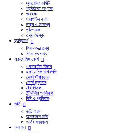
ম্যানেজিং কমিটি
প্রতিষ্ঠাতা অধ্যক্ষ
অধ্যক্ষ
সভাপতির বার্তা
লক্ষ্য ও উদ্দেশ্য
পৃষ্ঠপোষক
তথ্য ডেস্ক
ব্যক্তিবর্গ
শিক্ষকদের তথ্য
স্টাফদের তথ্য
একাডেমিক কোর্স
একাডেমিক বিভাগ
একাডেমিক অগ্রগতি
কোর্স স্ট্রাকচার
কোর্স মূল্যায়ন
মার্ক বিতরণ
ইন্টার্নশিপ প্রশিক্ষণ
বিধি ও প্রবিধান
ভর্তি
ভর্তি ফরম
অনলাইনে ভর্তি
ভর্তির সময়কাল
ফলাফল