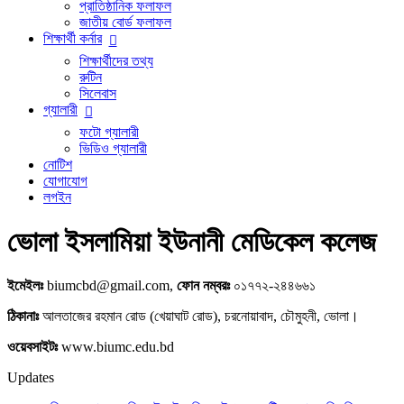
প্রাতিষ্ঠানিক ফলাফল
জাতীয় বোর্ড ফলাফল
শিক্ষার্থী কর্নার
শিক্ষার্থীদের তথ্য
রুটিন
সিলেবাস
গ্যালারী
ফটো গ্যালারী
ভিডিও গ্যালারী
নোটিশ
যোগাযোগ
লগইন
ভোলা ইসলামিয়া ইউনানী মেডিকেল কলেজ
ইমেইলঃ
biumcbd@gmail.com,
ফোন নম্বরঃ
০১৭৭২-২৪৪৬৬১
ঠিকানাঃ
আলতাজের রহমান রোড (খেয়াঘাট রোড), চরনোয়াবাদ, চৌমুহনী, ভোলা।
ওয়েবসাইটঃ
www.biumc.edu.bd
Updates