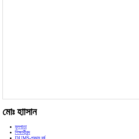
মোঃ হাাসান
মুলপাতা
শিক্ষার্থীবৃন্দ
DUMS-প্রথম বর্ষ