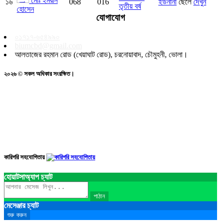
মোঃ ইমরান
১৬
068
016
ইউনানী
ছেলে
দেখুন
তৃতীয় বর্ষ
হোসেন
যোগাযোগ
০১৭১৭-৬৫৪৯৯০
biumcbd@gmail.com
আলতাজের রহমান রোড (খেয়াঘাট রোড), চরনোয়াবাদ, চৌমুহনী, ভোলা।
২০২৬ © সকল অধিকার সংরক্ষিত।
কারিগরি সহযোগিতায়
হোয়াটসাঅ্যাপ চ্যাট
পাঠান
মেসেঞ্জার চ্যাট
শুরু করুন