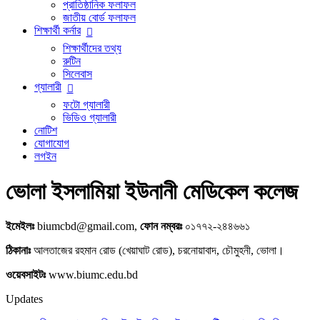
প্রাতিষ্ঠানিক ফলাফল
জাতীয় বোর্ড ফলাফল
শিক্ষার্থী কর্নার
শিক্ষার্থীদের তথ্য
রুটিন
সিলেবাস
গ্যালারী
ফটো গ্যালারী
ভিডিও গ্যালারী
নোটিশ
যোগাযোগ
লগইন
ভোলা ইসলামিয়া ইউনানী মেডিকেল কলেজ
ইমেইলঃ
biumcbd@gmail.com,
ফোন নম্বরঃ
০১৭৭২-২৪৪৬৬১
ঠিকানাঃ
আলতাজের রহমান রোড (খেয়াঘাট রোড), চরনোয়াবাদ, চৌমুহনী, ভোলা।
ওয়েবসাইটঃ
www.biumc.edu.bd
Updates