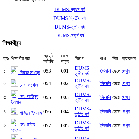
DUMS-প্রথম বর্ষ
DUMS-দ্বিতীয় বর্ষ
DUMS-তৃতীয় বর্ষ
DUMS-চতুর্থ বর্ষ
শিক্ষার্থীবৃন্দ
স্টুডেন্ট
রোল
ক্রঃ
শিক্ষার্থীর নাম
বিভাগ
শাখা
লিঙ্গ
অ্যাকশন
আইডি
নম্বর
DUMS-
১
053
001
ইউনানী
ছেলে
দেখুন
নিয়াজ মাখদুম
তৃতীয় বর্ষ
DUMS-
২
054
002
ইউনানী
মেয়ে
দেখুন
মোঃ ফিরোজ
তৃতীয় বর্ষ
DUMS-
মোঃ আমিনুল
৩
055
003
ইউনানী
মেয়ে
দেখুন
তৃতীয় বর্ষ
ইসলাম
DUMS-
৪
056
004
ইউনানী
ছেলে
দেখুন
শহিদুল ইসলাম
তৃতীয় বর্ষ
DUMS-
মোঃ রাকিব
৫
057
005
ইউনানী
ছেলে
দেখুন
তৃতীয় বর্ষ
হোসেন
DUMS-