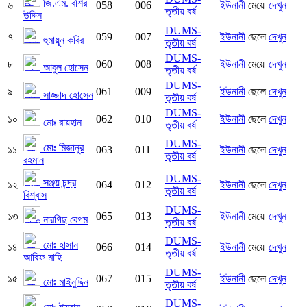
জি.এম. বশির
৬
058
006
ইউনানী
মেয়ে
দেখুন
তৃতীয় বর্ষ
উদ্দিন
DUMS-
৭
059
007
ইউনানী
ছেলে
দেখুন
হুমায়ূন কবির
তৃতীয় বর্ষ
DUMS-
৮
060
008
ইউনানী
মেয়ে
দেখুন
আবুল হোসেন
তৃতীয় বর্ষ
DUMS-
৯
061
009
ইউনানী
ছেলে
দেখুন
সাজ্জাদ হোসেন
তৃতীয় বর্ষ
DUMS-
১০
062
010
ইউনানী
ছেলে
দেখুন
মোঃ রায়হান
তৃতীয় বর্ষ
DUMS-
মোঃ মিজানুর
১১
063
011
ইউনানী
ছেলে
দেখুন
তৃতীয় বর্ষ
রহমান
DUMS-
সঞ্জয় চন্দ্র
১২
064
012
ইউনানী
ছেলে
দেখুন
তৃতীয় বর্ষ
বিশ্বাস
DUMS-
১৩
065
013
ইউনানী
মেয়ে
দেখুন
নারগিছ বেগম
তৃতীয় বর্ষ
DUMS-
মোঃ হাসান
১৪
066
014
ইউনানী
মেয়ে
দেখুন
তৃতীয় বর্ষ
আরিফ মাহি
DUMS-
১৫
067
015
ইউনানী
ছেলে
দেখুন
মোঃ মাইনুদ্দিন
তৃতীয় বর্ষ
DUMS-