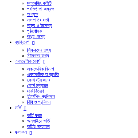
ম্যানেজিং কমিটি
প্রতিষ্ঠাতা অধ্যক্ষ
অধ্যক্ষ
সভাপতির বার্তা
লক্ষ্য ও উদ্দেশ্য
পৃষ্ঠপোষক
তথ্য ডেস্ক
ব্যক্তিবর্গ
শিক্ষকদের তথ্য
স্টাফদের তথ্য
একাডেমিক কোর্স
একাডেমিক বিভাগ
একাডেমিক অগ্রগতি
কোর্স স্ট্রাকচার
কোর্স মূল্যায়ন
মার্ক বিতরণ
ইন্টার্নশিপ প্রশিক্ষণ
বিধি ও প্রবিধান
ভর্তি
ভর্তি ফরম
অনলাইনে ভর্তি
ভর্তির সময়কাল
ফলাফল